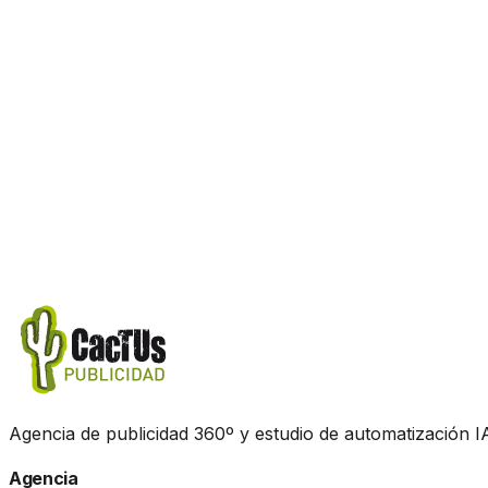
Nuestros agentes analizan el contexto real de su empresa
Loading System Animation...
Latencia Promedio
<
1.2s
Precisión Conocimiento
99.8%
Seguridad
AES-256
Escalabilidad
Infinita
Agencia de publicidad 360º y estudio de automatización IA
Agencia