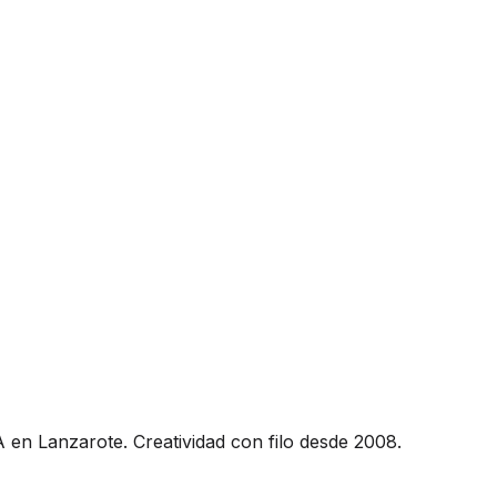
 antes de generar cualquier respuesta, eliminando alucina
 en Lanzarote. Creatividad con filo desde 2008.