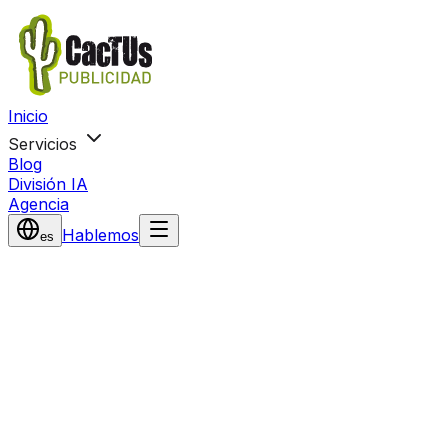
Inicio
Servicios
Blog
División IA
Agencia
Hablemos
es