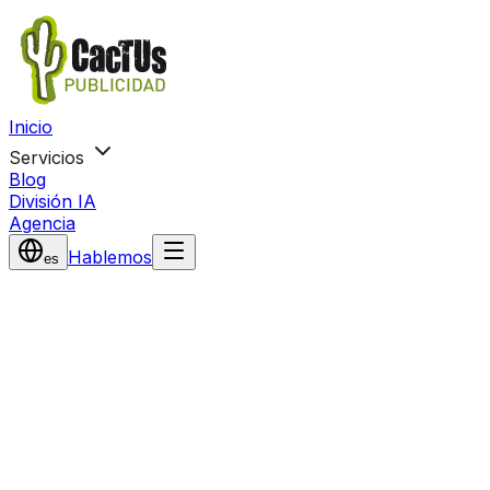
Inicio
Servicios
Blog
División IA
Agencia
Hablemos
es